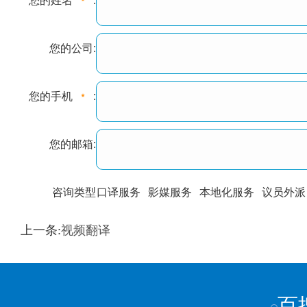
您的姓名
:
您的公司:
您的手机
:
您的邮箱:
咨询类型
口译服务
影媒服务
本地化服务
议员外派
训翻译
标准级
专业级
出版级
证件内容
上一条:
视频翻译
上都不是
百