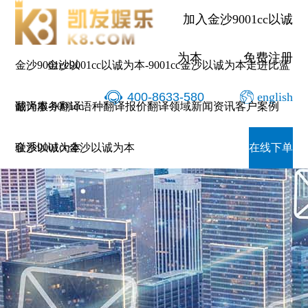
加入金沙9001cc以诚
为本
免费注册
金沙9001cc以
金沙9001cc以诚为本-9001cc金沙以诚为本
走进比蓝
400-8633-580
english
诚为本-9001cc
翻译服务
翻译语种
翻译报价
翻译领域
新闻资讯
客户案例
金沙以诚为本
联系9001cc金沙以诚为本
在线下单