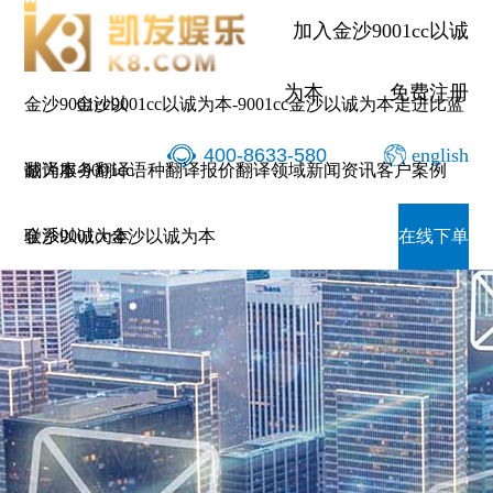
加入金沙9001cc以诚
为本
免费注册
金沙9001cc以
金沙9001cc以诚为本-9001cc金沙以诚为本
走进比蓝
400-8633-580
english
诚为本-9001cc
翻译服务
翻译语种
翻译报价
翻译领域
新闻资讯
客户案例
金沙以诚为本
联系9001cc金沙以诚为本
在线下单