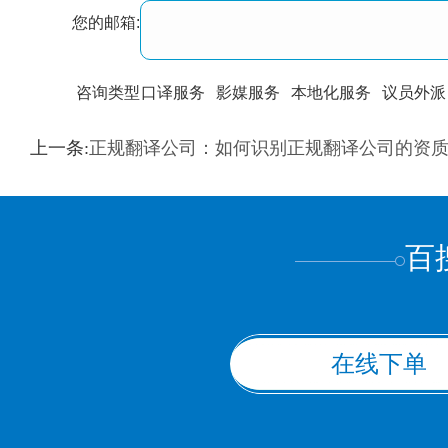
您的邮箱:
咨询类型
口译服务
影媒服务
本地化服务
议员外派
训翻译
标准级
专业级
出版级
证件内容
上一条:
正规翻译公司：如何识别正规翻译公司的资
上都不是
百
在线下单