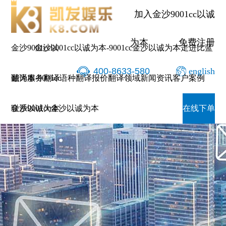
加入金沙9001cc以诚
为本
免费注册
金沙9001cc以
金沙9001cc以诚为本-9001cc金沙以诚为本
走进比蓝
400-8633-580
english
诚为本-9001cc
翻译服务
翻译语种
翻译报价
翻译领域
新闻资讯
客户案例
金沙以诚为本
联系9001cc金沙以诚为本
在线下单