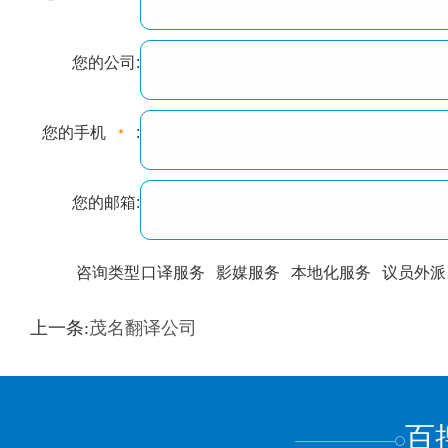
您的公司:
您的手机
:
您的邮箱:
咨询类型
口译服务
影媒服务
本地化服务
议员外派
训翻译
标准级
专业级
出版级
证件内容
上一条:
茂名翻译公司
上都不是
百