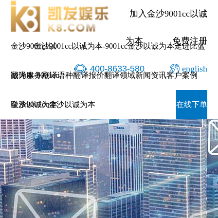
加入金沙9001cc以诚
为本
免费注册
金沙9001cc以
金沙9001cc以诚为本-9001cc金沙以诚为本
走进比蓝
400-8633-580
english
诚为本-9001cc
翻译服务
翻译语种
翻译报价
翻译领域
新闻资讯
客户案例
金沙以诚为本
联系9001cc金沙以诚为本
在线下单