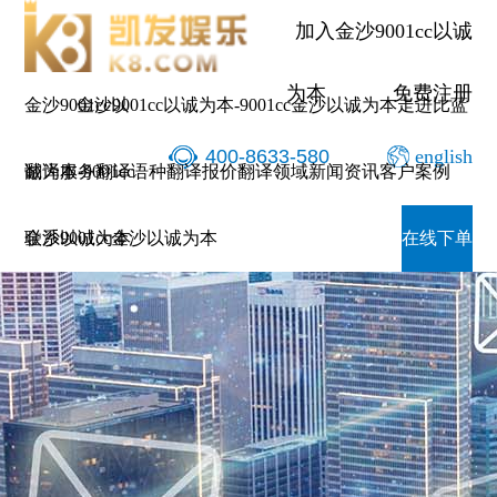
加入金沙9001cc以诚
为本
免费注册
金沙9001cc以
金沙9001cc以诚为本-9001cc金沙以诚为本
走进比蓝
400-8633-580
english
诚为本-9001cc
翻译服务
翻译语种
翻译报价
翻译领域
新闻资讯
客户案例
金沙以诚为本
联系9001cc金沙以诚为本
在线下单