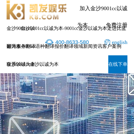
加入金沙9001cc以诚
为本
免费注册
金沙9001cc以
金沙9001cc以诚为本-9001cc金沙以诚为本
走进比蓝
400-8633-580
english
诚为本-9001cc
翻译服务
翻译语种
翻译报价
翻译领域
新闻资讯
客户案例
金沙以诚为本
联系9001cc金沙以诚为本
在线下单