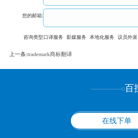
您的邮箱:
咨询类型
口译服务
影媒服务
本地化服务
议员外派
训翻译
标准级
专业级
出版级
证件内容
上一条:
trademark商标翻译
上都不是
百
在线下单