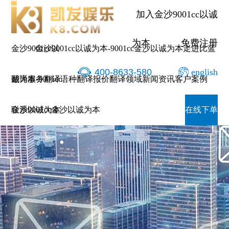
加入金沙9001cc以诚
为本
免费注册
金沙9001cc以
金沙9001cc以诚为本-9001cc金沙以诚为本
走进比蓝
400-8633-580
english
诚为本-9001cc
翻译服务
翻译语种
翻译报价
翻译领域
新闻资讯
客户案例
金沙以诚为本
联系9001cc金沙以诚为本
在线下单