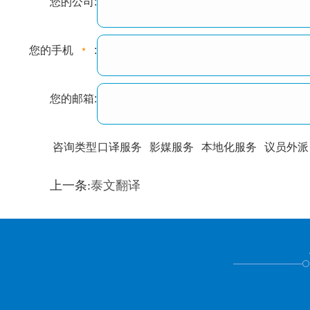
您的公司:
您的手机
:
您的邮箱:
咨询类型
口译服务
影媒服务
本地化服务
议员外派
训翻译
标准级
专业级
出版级
证件内容
上一条:
泰文翻译
上都不是