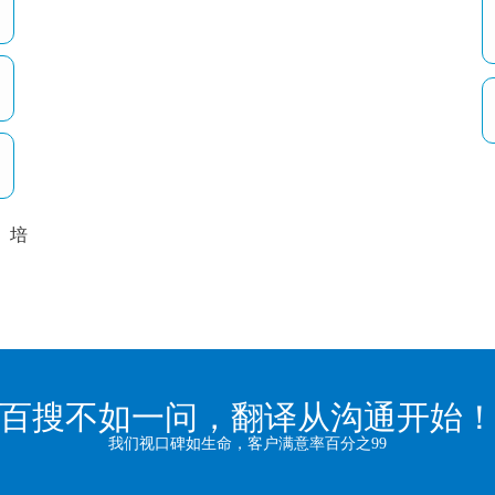
培
以
百搜不如一问，翻译从沟通开始
我们视口碑如生命，客户满意率百分之99