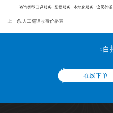
咨询类型
口译服务
影媒服务
本地化服务
议员外派
训翻译
标准级
专业级
出版级
证件内容
上一条:
人工翻译收费价格表
上都不是
百
在线下单