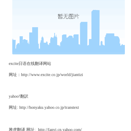
excite日语在线翻译网站
网址：http://www.excite.co.jp/world/jiantizi
yahoo!翻訳
网址: http://honyaku.yahoo.co.jp/transtext
雅虎翻译 网址: http://fanyi.cn.yahoo.com/