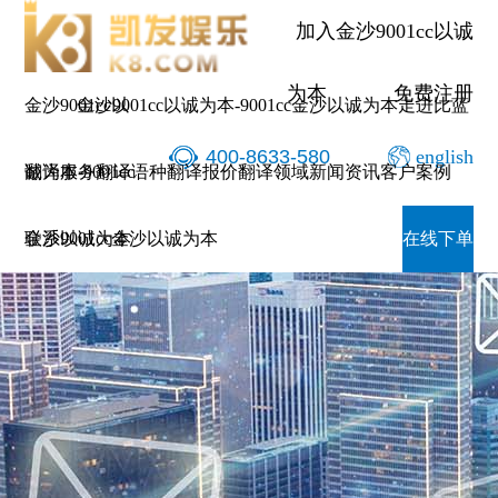
加入金沙9001cc以诚
为本
免费注册
金沙9001cc以
金沙9001cc以诚为本-9001cc金沙以诚为本
走进比蓝
400-8633-580
english
诚为本-9001cc
翻译服务
翻译语种
翻译报价
翻译领域
新闻资讯
客户案例
金沙以诚为本
联系9001cc金沙以诚为本
在线下单