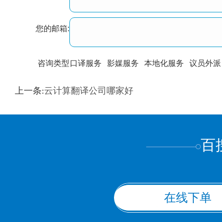
您的邮箱:
咨询类型
口译服务
影媒服务
本地化服务
议员外派
训翻译
标准级
专业级
出版级
证件内容
上一条:
云计算翻译公司哪家好
上都不是
百
在线下单