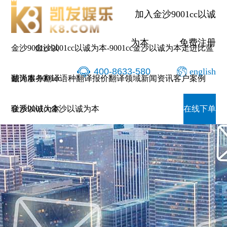
加入金沙9001cc以诚
为本
免费注册
金沙9001cc以
金沙9001cc以诚为本-9001cc金沙以诚为本
走进比蓝
400-8633-580
english
诚为本-9001cc
翻译服务
翻译语种
翻译报价
翻译领域
新闻资讯
客户案例
金沙以诚为本
联系9001cc金沙以诚为本
在线下单