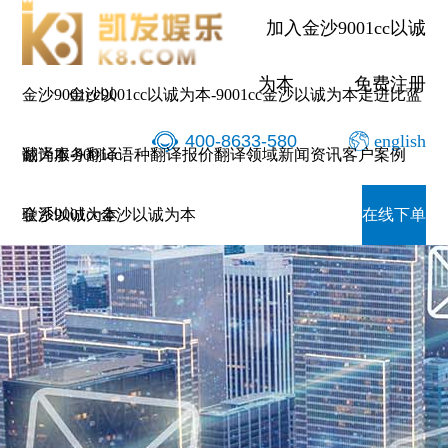
加入金沙9001cc以诚
为本
免费注册
金沙9001cc以
金沙9001cc以诚为本-9001cc金沙以诚为本
走进比蓝
400-8633-580
english
诚为本-9001cc
翻译服务
翻译语种
翻译报价
翻译领域
新闻资讯
客户案例
金沙以诚为本
联系9001cc金沙以诚为本
在线下单