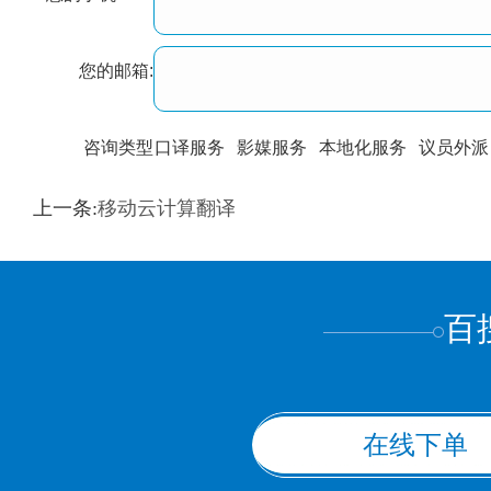
您的邮箱:
咨询类型
口译服务
影媒服务
本地化服务
议员外派
训翻译
标准级
专业级
出版级
证件内容
上一条:
移动云计算翻译
上都不是
百
在线下单