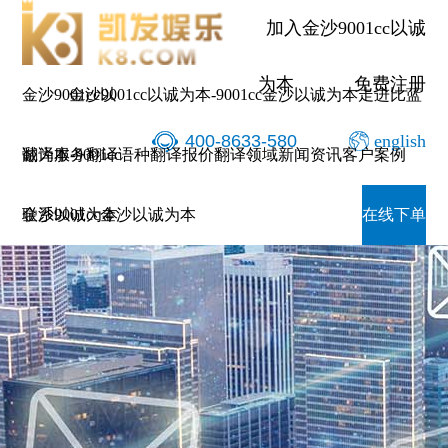
加入金沙9001cc以诚
为本
免费注册
金沙9001cc以
金沙9001cc以诚为本-9001cc金沙以诚为本
走进比蓝
400-8633-580
english
诚为本-9001cc
翻译服务
翻译语种
翻译报价
翻译领域
新闻资讯
客户案例
金沙以诚为本
联系9001cc金沙以诚为本
在线下单