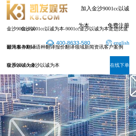
加入金沙9001cc以诚
为本
免费注册
金沙9001cc以
金沙9001cc以诚为本-9001cc金沙以诚为本
走进比蓝
400-8633-580
english
诚为本-9001cc
翻译服务
翻译语种
翻译报价
翻译领域
新闻资讯
客户案例
金沙以诚为本
联系9001cc金沙以诚为本
在线下单