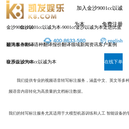
专业
加入金沙9001cc以诚
为本
免费注册
金沙9001cc以
金沙9001cc以诚为本-9001cc金沙以诚为本
走进比蓝
400-8633-580
english
诚为本-9001cc
翻译服务
翻译语种
翻译报价
翻译领域
新闻资讯
客户案例
专业的视频语音转写标注服务
金沙以诚为本
联系金沙9001cc以诚为本
在线下单
我们提供专业的视频语音转写标注服务，涵盖中文、英文等多种语言，
频语音内容转化为高质量的文档标注数据。
我们的转写标注服务尤其适用于大模型机器训练和人工 智能设备的