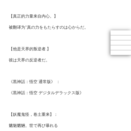
【真正的力量来自内心。】
被翻译为"真の力をもたらすのは心からだ。
【他是天界的叛逆者.】
彼は天界の反逆者だ。
《黒神話：悟空 通常版》 ：
《黒神話：悟空 デジタルデラックス版》
【妖魔鬼怪，卷土重来】：
魑魅魍魎。世で再び暴れる