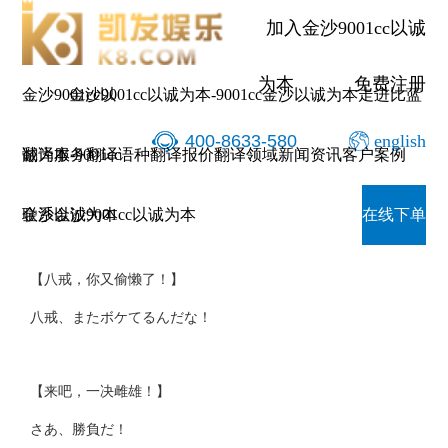
加入金沙9001cc以诚
为本
免费注册
金沙9001cc以
金沙9001cc以诚为本-9001cc金沙以诚为本
走进比蓝
400-8633-580
english
诚为本-9001cc
翻译服务
翻译语种
翻译报价
翻译领域
新闻资讯
客户案例
黑神话字幕翻译日语
金沙以诚为本
联系金沙9001cc以诚为本
在线下单
【八戒，你又偷懒了！】
八戒、またボケてるんだな！
【来吧，一决雌雄！】
さあ、勝負だ！