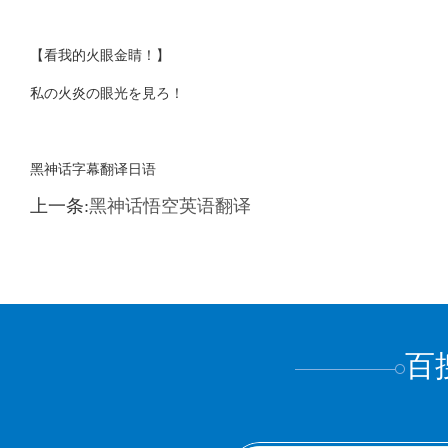
【看我的火眼金睛！】
私の火炎の眼光を見ろ！
黑神话字幕翻译日语
上一条:
黑神话悟空英语翻译
百