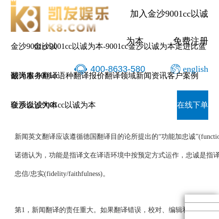
新
加入金沙9001cc以诚
为本
免费注册
金沙9001cc以
金沙9001cc以诚为本-9001cc金沙以诚为本
走进比蓝
400-8633-580
english
诚为本-9001cc
翻译服务
翻译语种
翻译报价
翻译领域
新闻资讯
客户案例
新闻英文翻译的5大原则
金沙以诚为本
联系金沙9001cc以诚为本
在线下单
新闻英文翻译应该遵循德国翻译目的论所提出的“功能加忠诚”(function pl
诺德认为，功能是指译文在译语环境中按预定方式运作，忠诚是指
忠信/忠实(fidelity/faithfulness)。
第1，新闻翻译的责任重大。如果翻译错误，校对、编辑和发稿人都