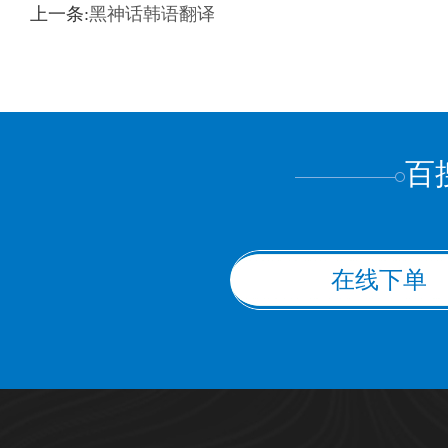
上一条:
黑神话韩语翻译
百
在线下单