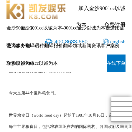
世界粮食日
加入金沙9001cc以诚
为本
免费注册
金沙9001cc以
金沙9001cc以诚为本-9001cc金沙以诚为本
走进比蓝
400-8633-580
english
诚为本-9001cc
翻译服务
翻译语种
翻译报价
翻译领域
新闻资讯
客户案例
金沙以诚为本
联系金沙9001cc以诚为本
在线下单
世界粮食日英语翻译world food day
今天是第44个世界粮食日。
世界粮食日（world food day）起始于1981年10月16
每年世界粮食日，包括粮农组织在内的国际机构、各国政府及民间