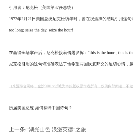
引用者：尼克松（美国第37任总统）
1972年2月21日美国总统尼克松访华时，曾在祝酒辞的结尾引用这句话：chairman has written: s
too long; seize the day, seize the hour!
在赢得全场掌声后，尼克松接着借题发挥：“this is the hour , thi
尼克松引用的这句诗准确表达了他希望两国恢复邦交的迫切心情，
（来源综合网络，金沙9001cc以诚为本的版权原作者所有，仅供内部阅读，不
历届美国总统 如何翻译中国诗句？
上一条:
“湖光山色 浪漫英德”之旅