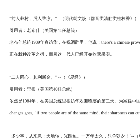
“前人栽树，后人乘凉。”--（明代胡文焕《群音类清腔类桂枝香》）
引用者：老布什（美国第41任总统）
老布什总统1989年春访华，在祝酒辞里，他说：there's a chinese proverb th
正在栽种改革之树，而且这一代人已经开始收获果实。
“二人同心，其利断金。” --（《易经》）
引用者：里根（美国第40任总统）
依然是1984年，在美国总统里根访华欢迎晚宴的第二天。为减轻中国主人对他这个老牌右翼保
changes goes, "if two people are of the same mind, th
“多少事，从来急；天地转，光阴迫。一万年太久，只争朝夕！”--