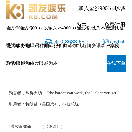
历届美
加入金沙9001cc以诚
为本
免费注册
金沙9001cc以
金沙9001cc以诚为本-9001cc金沙以诚为本
走进比蓝
400-8633-580
english
诚为本-9001cc
翻译服务
翻译语种
翻译报价
翻译领域
新闻资讯
客户案例
历届美国总统 如何翻译中国诗句？
金沙以诚为本
联系金沙9001cc以诚为本
在线下单
勤奋者，常得天助。 “the harder you work, the luckier you get.”
引用者：特朗普（美国第45、47任总统）
“温故而知新。”--（《论语》）