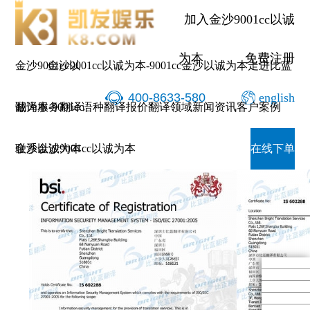
加入金沙9001cc以诚
为本
免费注册
金沙9001cc以
金沙9001cc以诚为本-9001cc金沙以诚为本
走进比蓝
400-8633-580
english
诚为本-9001cc
翻译服务
翻译语种
翻译报价
翻译领域
新闻资讯
客户案例
bsi-iso27000证书
金沙以诚为本
联系金沙9001cc以诚为本
在线下单