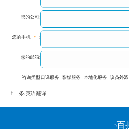
您的公司:
您的手机
:
您的邮箱:
咨询类型
口译服务
影媒服务
本地化服务
议员外派
训翻译
标准级
专业级
出版级
证件内容
上一条:
英语翻译
上都不是
百