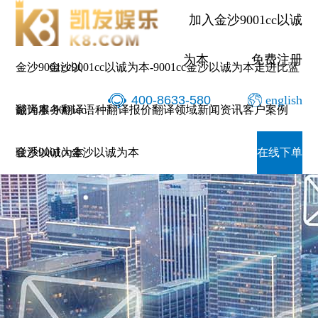
加入金沙9001cc以诚
为本
免费注册
金沙9001cc以
金沙9001cc以诚为本-9001cc金沙以诚为本
走进比蓝
400-8633-580
english
诚为本-9001cc
翻译服务
翻译语种
翻译报价
翻译领域
新闻资讯
客户案例
金沙以诚为本
联系9001cc金沙以诚为本
在线下单