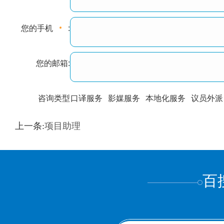
您的手机
:
您的邮箱:
咨询类型
口译服务
影媒服务
本地化服务
议员外派
训翻译
标准级
专业级
出版级
证件内容
上一条:
项目助理
上都不是
百