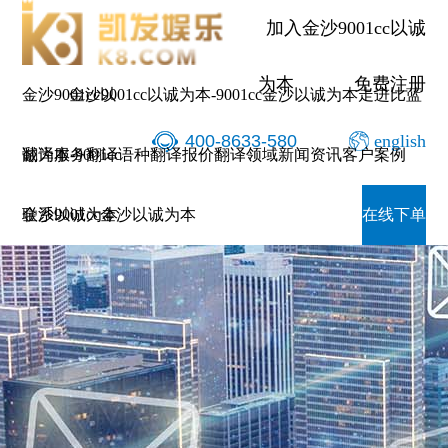
加入金沙9001cc以诚
为本
免费注册
金沙9001cc以
金沙9001cc以诚为本-9001cc金沙以诚为本
走进比蓝
400-8633-580
english
诚为本-9001cc
翻译服务
翻译语种
翻译报价
翻译领域
新闻资讯
客户案例
金沙以诚为本
联系9001cc金沙以诚为本
在线下单