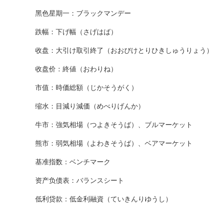
黑色星期一：ブラックマンデー
跌幅：下げ幅（さげはば）
收盘：大引け取引終了（おおびけとりひきしゅうりょう）
收盘价：終値（おわりね）
市值：時価総額（じかそうがく）
缩水：目減り減価（めべりげんか）
牛市：強気相場（つよきそうば）、ブルマーケット
熊市：弱気相場（よわきそうば）、ベアマーケット
基准指数：ベンチマーク
资产负债表：バランスシート
低利贷款：低金利融資（ていきんりゆうし）