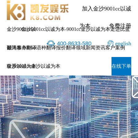
加入金沙9001cc以诚
为本
免费注册
金沙9001cc以
金沙9001cc以诚为本-9001cc金沙以诚为本
走进比蓝
400-8633-580
english
诚为本-9001cc
翻译服务
翻译语种
翻译报价
翻译领域
新闻资讯
客户案例
金沙以诚为本
联系9001cc金沙以诚为本
在线下单