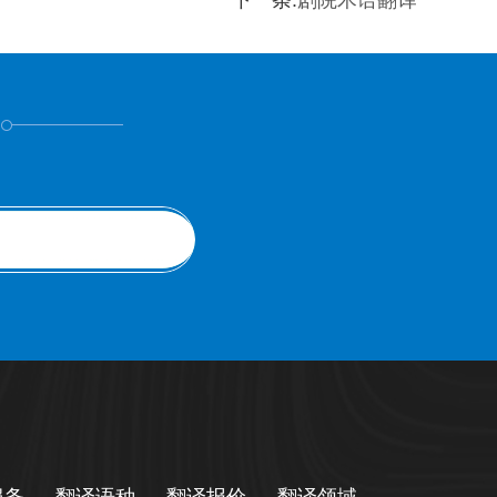
下一条:
剧院术语翻译
！