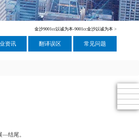
金沙9001cc以诚为本-9001cc金沙以诚为本
>
业资讯
翻译误区
常见问题
展—结尾。