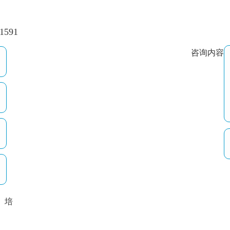
=1591
咨询内容
培
以