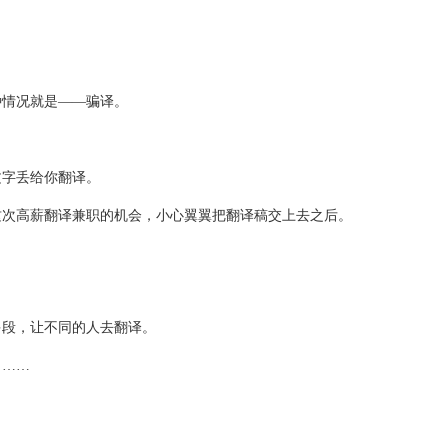
种情况就是——骗译。
文字丢给你翻译。
这次高薪翻译兼职的机会，小心翼翼把翻译稿交上去之后。
多段，让不同的人去翻译。
了……