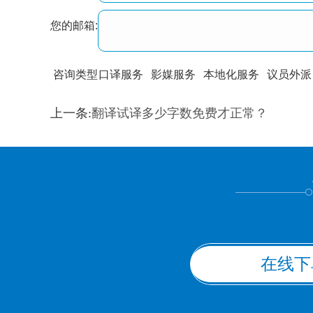
您的邮箱:
咨询类型
口译服务
影媒服务
本地化服务
议员外派
训翻译
标准级
专业级
出版级
证件内容
上一条:
翻译试译多少字数免费才正常？
上都不是
在线下