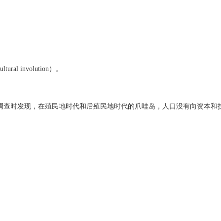
 involution）。
田野调查时发现，在殖民地时代和后殖民地时代的爪哇岛，人口没有向资本