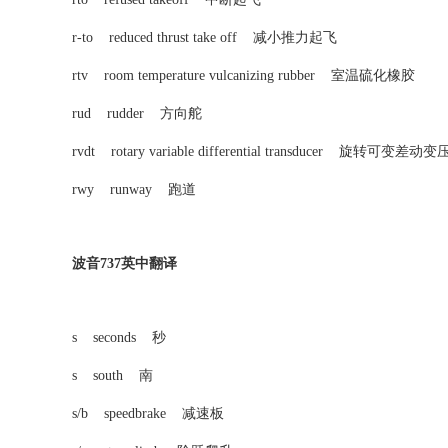
r-to reduced thrust take off 减小推力起飞
rtv room temperature vulcanizing rubber 室温硫化橡胶
rud rudder 方向舵
rvdt rotary variable differential transducer 旋转可变差动
rwy runway 跑道
波音737英中翻译
s seconds 秒
s south 南
s/b speedbrake 减速板