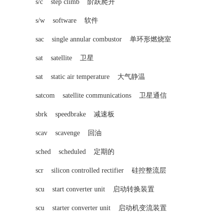
s/c step climb 阶跃爬升
s/w software 软件
sac single annular combustor 单环形燃烧室
sat satellite 卫星
sat static air temperature 大气静温
satcom satellite communications 卫星通信
sbrk speedbrake 减速板
scav scavenge 回油
sched scheduled 定期的
scr silicon controlled rectifier 硅控整流层
scu start converter unit 启动转换装置
scu starter converter unit 启动机变流装置