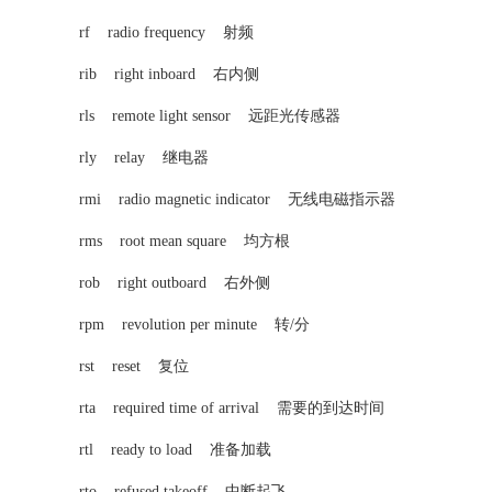
rf radio frequency 射频
rib right inboard 右内侧
rls remote light sensor 远距光传感器
rly relay 继电器
rmi radio magnetic indicator 无线电磁指示器
rms root mean square 均方根
rob right outboard 右外侧
rpm revolution per minute 转/分
rst reset 复位
rta required time of arrival 需要的到达时间
rtl ready to load 准备加载
rto refused takeoff 中断起飞