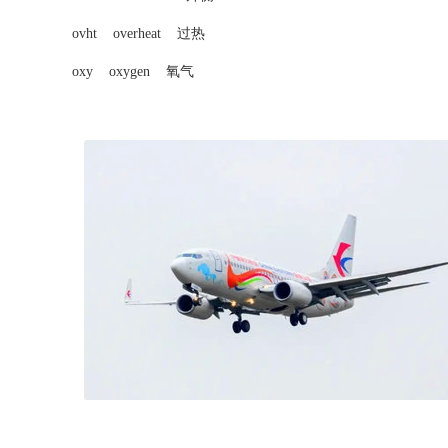
ovht overheat 过热
oxy oxygen 氧气