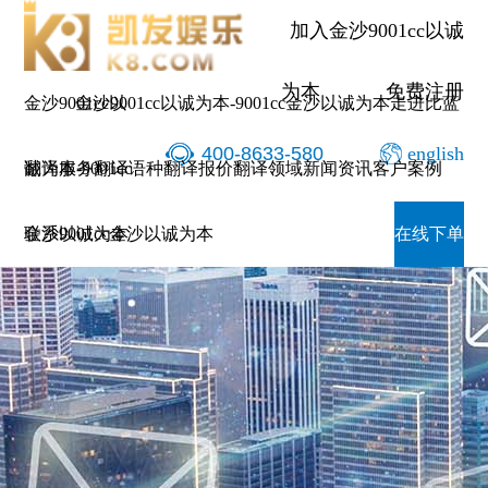
加入金沙9001cc以诚
为本
免费注册
金沙9001cc以
金沙9001cc以诚为本-9001cc金沙以诚为本
走进比蓝
400-8633-580
english
诚为本-9001cc
翻译服务
翻译语种
翻译报价
翻译领域
新闻资讯
客户案例
金沙以诚为本
联系9001cc金沙以诚为本
在线下单