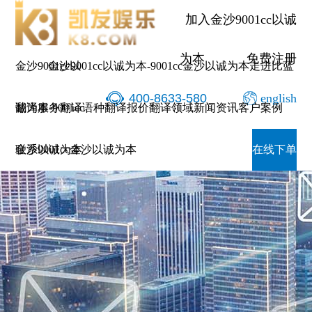
加入金沙9001cc以诚
为本
免费注册
金沙9001cc以
金沙9001cc以诚为本-9001cc金沙以诚为本
走进比蓝
400-8633-580
english
诚为本-9001cc
翻译服务
翻译语种
翻译报价
翻译领域
新闻资讯
客户案例
金沙以诚为本
联系9001cc金沙以诚为本
在线下单