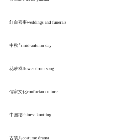
红白喜事weddings and funerals
中秋节mid-autumn day
花鼓戏flower drum song
儒家文化confucian culture
中国结chinese knotting
古装片costume drama