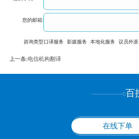
您的邮箱:
咨询类型
口译服务
影媒服务
本地化服务
议员外派
训翻译
标准级
专业级
出版级
证件内容
上一条:
电信机构翻译
上都不是
百
在线下单