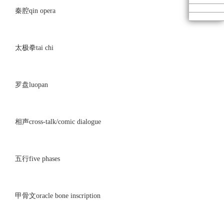
秦腔qin opera
太极拳tai chi
罗盘luopan
相声cross-talk/comic dialogue
五行five phases
甲骨文oracle bone inscription