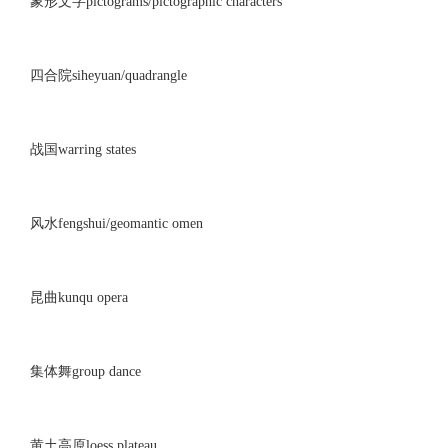
象形文字pictograms/pictographic characters
四合院siheyuan/quadrangle
战国warring states
风水fengshui/geomantic omen
昆曲kunqu opera
集体舞group dance
黄土高原loess plateau