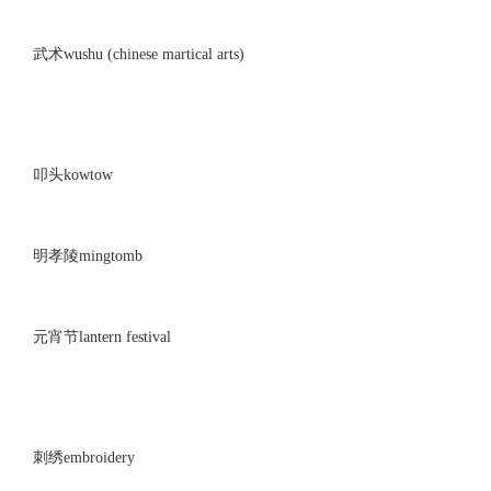
武术wushu (chinese martical arts)
叩头kowtow
明孝陵mingtomb
元宵节lantern festival
刺绣embroidery