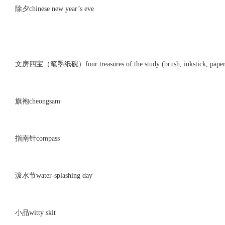
除夕chinese new year’s eve
文房四宝（笔墨纸砚）four treasures of the study (brush, inkstick, paper 
旗袍cheongsam
指南针compass
泼水节water-splashing day
小品witty skit