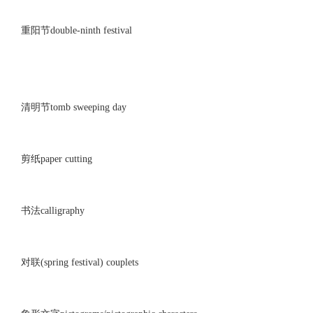
重阳节double-ninth festival
清明节tomb sweeping day
剪纸paper cutting
书法calligraphy
对联(spring festival) couplets