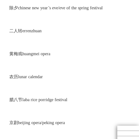
除夕chinese new year’s eve/eve of the spring festival
二人转errenzhuan
黄梅戏huangmei opera
农历lunar calendar
腊八节laba rice porridge festival
京剧beijing opera/peking opera