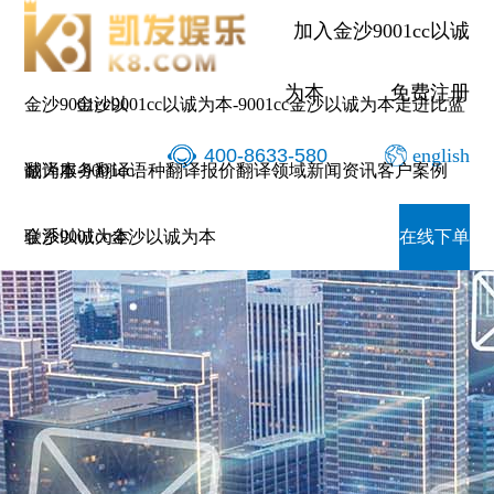
加入金沙9001cc以诚
为本
免费注册
金沙9001cc以
金沙9001cc以诚为本-9001cc金沙以诚为本
走进比蓝
400-8633-580
english
诚为本-9001cc
翻译服务
翻译语种
翻译报价
翻译领域
新闻资讯
客户案例
金沙以诚为本
联系9001cc金沙以诚为本
在线下单