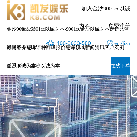
加入金沙9001cc以诚
为本
免费注册
金沙9001cc以
金沙9001cc以诚为本-9001cc金沙以诚为本
走进比蓝
400-8633-580
english
诚为本-9001cc
翻译服务
翻译语种
翻译报价
翻译领域
新闻资讯
客户案例
金沙以诚为本
联系9001cc金沙以诚为本
在线下单