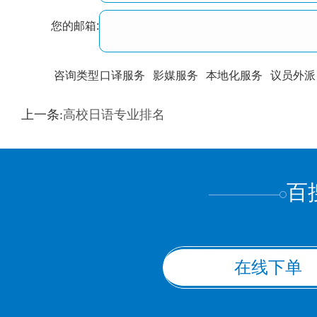
您的邮箱:
咨询类型
口译服务
影媒服务
本地化服务
议员外派
训翻译
标准级
专业级
出版级
证件内容
上一条:
高校日语专业排名
上都不是
百
在线下单