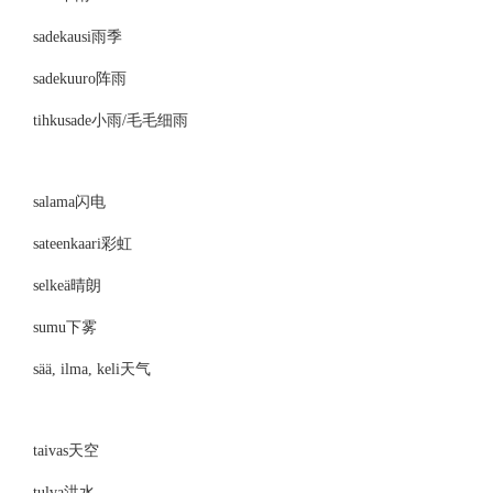
sadekausi
雨季
sadekuuro
阵雨
tihkusade
小雨/毛毛细雨
salama
闪电
sateenkaari
彩虹
selkeä
晴朗
sumu
下雾
sää, ilma, keli
天气
taivas
天空
tulva
洪水