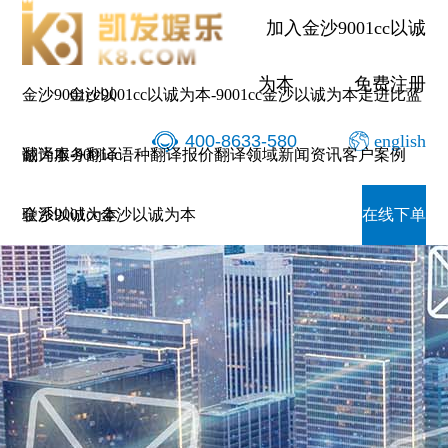
加入金沙9001cc以诚
为本
免费注册
金沙9001cc以
金沙9001cc以诚为本-9001cc金沙以诚为本
走进比蓝
400-8633-580
english
诚为本-9001cc
翻译服务
翻译语种
翻译报价
翻译领域
新闻资讯
客户案例
金沙以诚为本
联系9001cc金沙以诚为本
在线下单