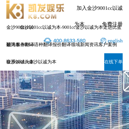
加入金沙9001cc以诚
为本
免费注册
金沙9001cc以
金沙9001cc以诚为本-9001cc金沙以诚为本
走进比蓝
400-8633-580
english
诚为本-9001cc
翻译服务
翻译语种
翻译报价
翻译领域
新闻资讯
客户案例
金沙以诚为本
联系9001cc金沙以诚为本
在线下单