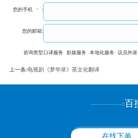
您的手机
:
您的邮箱:
咨询类型
口译服务
影媒服务
本地化服务
议员外派
训翻译
标准级
专业级
出版级
证件内容
上一条:
电视剧《梦华录》茶文化翻译
上都不是
百
在线下单