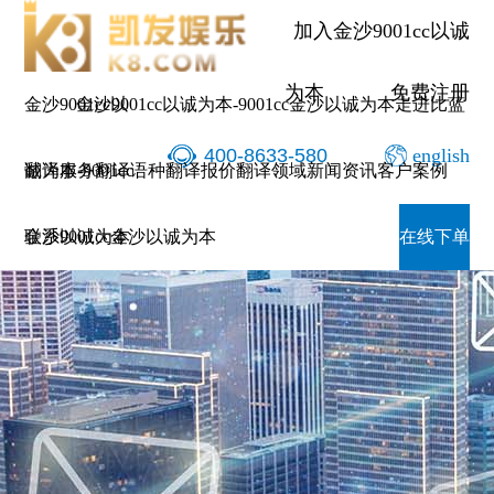
加入金沙9001cc以诚
为本
免费注册
金沙9001cc以
金沙9001cc以诚为本-9001cc金沙以诚为本
走进比蓝
400-8633-580
english
诚为本-9001cc
翻译服务
翻译语种
翻译报价
翻译领域
新闻资讯
客户案例
金沙以诚为本
联系9001cc金沙以诚为本
在线下单