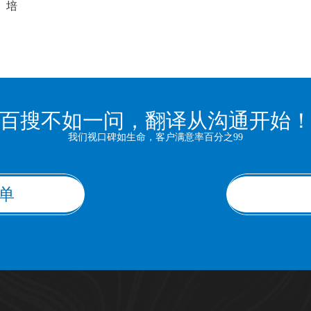
培
以
百搜不如一问，翻译从沟通开始
我们视口碑如生命，客户满意率百分之99
单