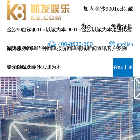
加入金沙9001cc以诚
为本
免费注册
金沙9001cc以
金沙9001cc以诚为本-9001cc金沙以诚为本
走进比蓝
400-8633-580
english
诚为本-9001cc
翻译服务
翻译语种
翻译报价
翻译领域
新闻资讯
客户案例
金沙以诚为本
联系9001cc金沙以诚为本
在线下单