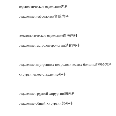
терапевтическое отделение内科
отделение нефрологии肾脏内科
гематологическое отделение血液内科
отделение гастроэнтерологии消化内科
отделение внутренних неврологических болезней神经内科
хирургическое отделение外科
отделение грудной хирургии胸外科
отделение общей хирургии普外科