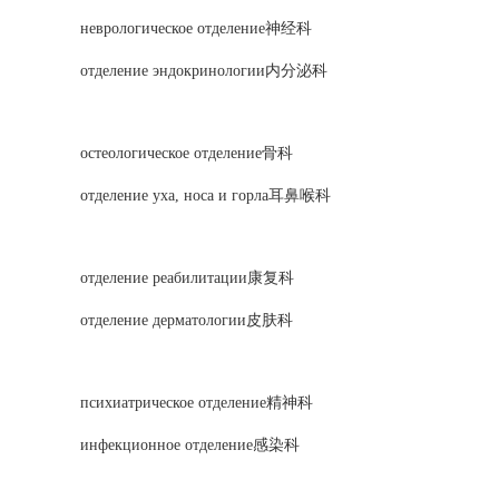
неврологическое отделение神经科
отделение эндокринологии内分泌科
остеологическое отделение骨科
отделение уха, носа и горла耳鼻喉科
отделение реабилитации康复科
отделение дерматологии皮肤科
психиатрическое отделение精神科
инфекционное отделение感染科