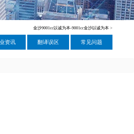
金沙9001cc以诚为本-9001cc金沙以诚为本
>
业资讯
翻译误区
常见问题