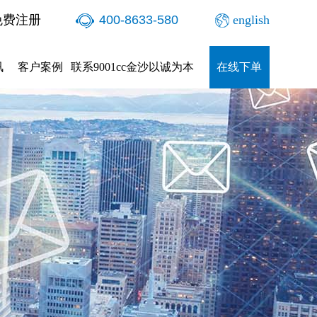
免费注册
400-8633-580
english
讯
客户案例
联系9001cc金沙以诚为本
在线下单