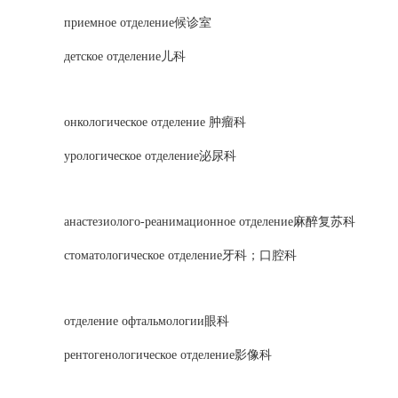
приемное отделение候诊室
детское отделение儿科
онкологическое отделение 肿瘤科
урологическое отделение泌尿科
анастезиолого-реанимационное отделение麻醉复苏科
стоматологическое отделение牙科；口腔科
отделение офтальмологии眼科
рентогенологическое отделение影像科