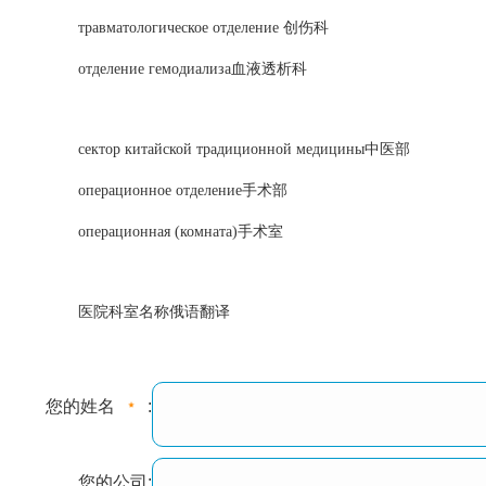
травматологическое отделение 创伤科
отделение гемодиализа血液透析科
сектор китайской традиционной медицины中医部
операционное отделение手术部
операционная (комната)手术室
医院科室名称俄语翻译
您的姓名
:
您的公司: