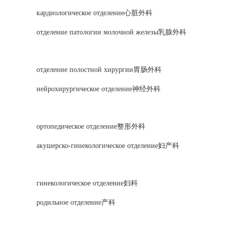
кардиологическое отделение心脏外科
отделение патологии молочной железы乳腺外科
отделение полостной хирургии胃肠外科
нейрохирургическое отделение神经外科
ортопедическое отделение整形外科
акушерско-гинекологическое отделение妇产科
гинекологическое отделение妇科
родильное отделение产科