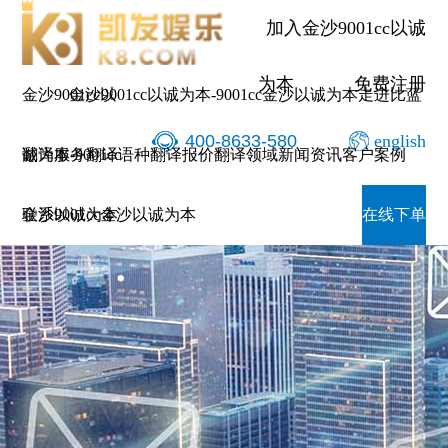
加入金沙9001cc以诚
为本
免费注册
金沙9001cc以
金沙9001cc以诚为本-9001cc金沙以诚为本
走进比蓝
400-8633-580
english
诚为本-9001cc
翻译服务
翻译语种
翻译报价
翻译领域
新闻资讯
客户案例
金沙以诚为本
联系9001cc金沙以诚为本
在线下单