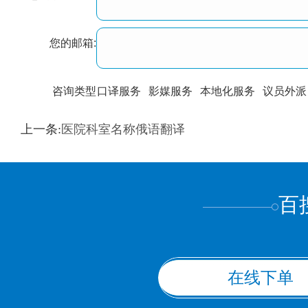
您的邮箱:
咨询类型
口译服务
影媒服务
本地化服务
议员外派
训翻译
标准级
专业级
出版级
证件内容
上一条:
医院科室名称俄语翻译
上都不是
百
在线下单