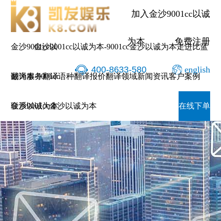
加入金沙9001cc以诚
为本
免费注册
金沙9001cc以
金沙9001cc以诚为本-9001cc金沙以诚为本
走进比蓝
400-8633-580
english
诚为本-9001cc
翻译服务
翻译语种
翻译报价
翻译领域
新闻资讯
客户案例
金沙以诚为本
联系9001cc金沙以诚为本
在线下单