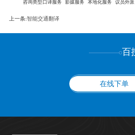
咨询类型
口译服务
影媒服务
本地化服务
议员外派
训翻译
标准级
专业级
出版级
证件内容
上一条:
智能交通翻译
上都不是
百
在线下单