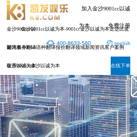
加入金沙9001cc以诚
为本
免费注册
金沙9001cc以
金沙9001cc以诚为本-9001cc金沙以诚为本
走进比蓝
400-8633-580
english
诚为本-9001cc
翻译服务
翻译语种
翻译报价
翻译领域
新闻资讯
客户案例
金沙以诚为本
联系9001cc金沙以诚为本
在线下单