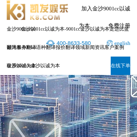
加入金沙9001cc以诚
为本
免费注册
金沙9001cc以
金沙9001cc以诚为本-9001cc金沙以诚为本
走进比蓝
400-8633-580
english
诚为本-9001cc
翻译服务
翻译语种
翻译报价
翻译领域
新闻资讯
客户案例
金沙以诚为本
联系9001cc金沙以诚为本
在线下单