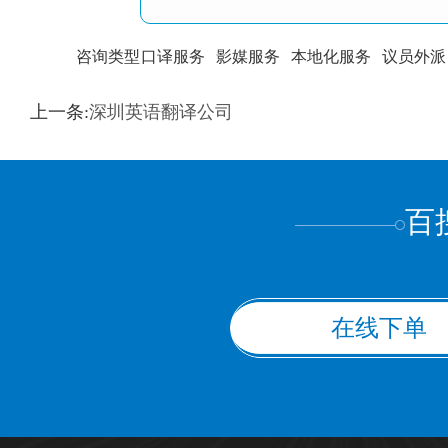
咨询类型
口译服务
影媒服务
本地化服务
议员外派
训翻译
标准级
专业级
出版级
证件内容
上一条:
深圳英语翻译公司
上都不是
百
在线下单