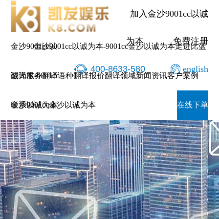
加入金沙9001cc以诚
为本
免费注册
金沙9001cc以
金沙9001cc以诚为本-9001cc金沙以诚为本
走进比蓝
400-8633-580
english
诚为本-9001cc
翻译服务
翻译语种
翻译报价
翻译领域
新闻资讯
客户案例
金沙以诚为本
联系9001cc金沙以诚为本
在线下单