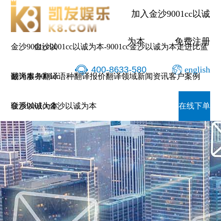
加入金沙9001cc以诚
为本
免费注册
金沙9001cc以
金沙9001cc以诚为本-9001cc金沙以诚为本
走进比蓝
400-8633-580
english
诚为本-9001cc
翻译服务
翻译语种
翻译报价
翻译领域
新闻资讯
客户案例
金沙以诚为本
联系9001cc金沙以诚为本
在线下单