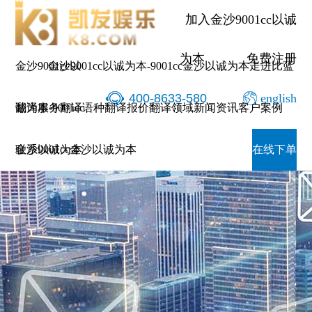
加入金沙9001cc以诚
为本
免费注册
金沙9001cc以
金沙9001cc以诚为本-9001cc金沙以诚为本
走进比蓝
400-8633-580
english
诚为本-9001cc
翻译服务
翻译语种
翻译报价
翻译领域
新闻资讯
客户案例
金沙以诚为本
联系9001cc金沙以诚为本
在线下单