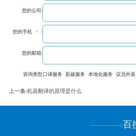
您的公司:
您的手机
:
您的邮箱:
咨询类型
口译服务
影媒服务
本地化服务
议员外派
训翻译
标准级
专业级
出版级
证件内容
上一条:
机器翻译的原理是什么
上都不是
百