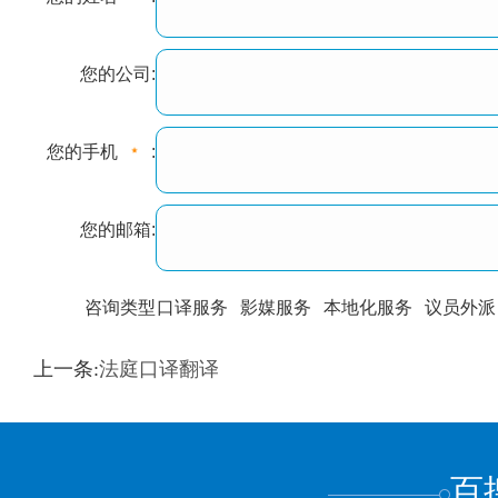
您的公司:
您的手机
:
您的邮箱:
咨询类型
口译服务
影媒服务
本地化服务
议员外派
训翻译
标准级
专业级
出版级
证件内容
上一条:
法庭口译翻译
上都不是
百