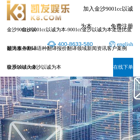
加入金沙9001cc以诚
为本
免费注册
金沙9001cc以
金沙9001cc以诚为本-9001cc金沙以诚为本
走进比蓝
400-8633-580
english
诚为本-9001cc
翻译服务
翻译语种
翻译报价
翻译领域
新闻资讯
客户案例
金沙以诚为本
联系9001cc金沙以诚为本
在线下单