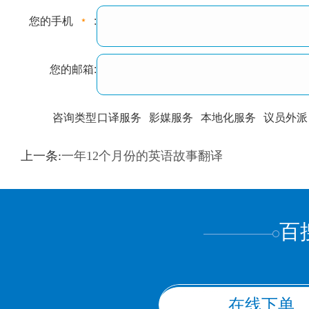
您的手机
:
您的邮箱:
咨询类型
口译服务
影媒服务
本地化服务
议员外派
训翻译
标准级
专业级
出版级
证件内容
上一条:
一年12个月份的英语故事翻译
上都不是
百
在线下单