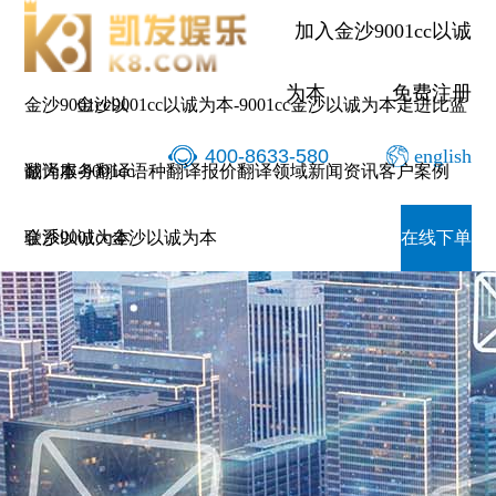
加入金沙9001cc以诚
为本
免费注册
金沙9001cc以
金沙9001cc以诚为本-9001cc金沙以诚为本
走进比蓝
400-8633-580
english
诚为本-9001cc
翻译服务
翻译语种
翻译报价
翻译领域
新闻资讯
客户案例
金沙以诚为本
联系9001cc金沙以诚为本
在线下单