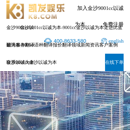
加入金沙9001cc以诚
为本
免费注册
金沙9001cc以
金沙9001cc以诚为本-9001cc金沙以诚为本
走进比蓝
400-8633-580
english
诚为本-9001cc
翻译服务
翻译语种
翻译报价
翻译领域
新闻资讯
客户案例
金沙以诚为本
联系9001cc金沙以诚为本
在线下单