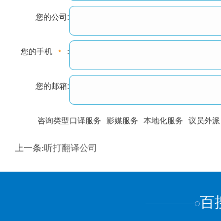
您的公司:
您的手机
:
您的邮箱:
咨询类型
口译服务
影媒服务
本地化服务
议员外派
训翻译
标准级
专业级
出版级
证件内容
上一条:
听打翻译公司
上都不是
百