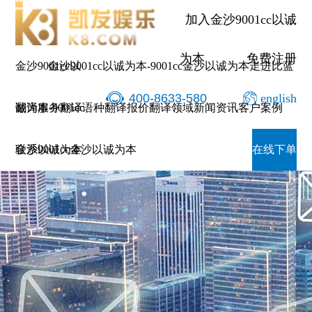
加入金沙9001cc以诚
为本
免费注册
金沙9001cc以
金沙9001cc以诚为本-9001cc金沙以诚为本
走进比蓝
400-8633-580
english
诚为本-9001cc
翻译服务
翻译语种
翻译报价
翻译领域
新闻资讯
客户案例
金沙以诚为本
联系9001cc金沙以诚为本
在线下单