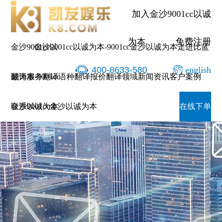
加入金沙9001cc以诚
为本
免费注册
金沙9001cc以
金沙9001cc以诚为本-9001cc金沙以诚为本
走进比蓝
400-8633-580
english
诚为本-9001cc
翻译服务
翻译语种
翻译报价
翻译领域
新闻资讯
客户案例
金沙以诚为本
联系9001cc金沙以诚为本
在线下单