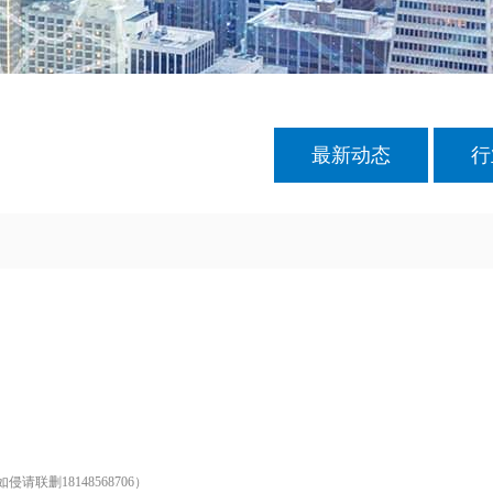
最新动态
行
删18148568706）